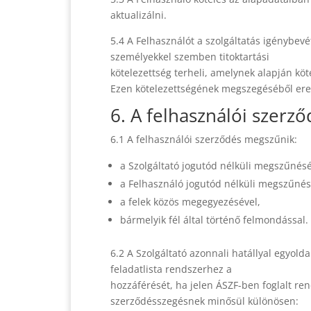
aktualizálni.
5.4 A Felhasználót a szolgáltatás igénybev
személyekkel szemben titoktartási
kötelezettség terheli, amelynek alapján köte
Ezen kötelezettségének megszegéséből eredő
6. A felhasználói szer
6.1 A felhasználói szerződés megszűnik:
a Szolgáltató jogutód nélküli megszűnésé
a Felhasználó jogutód nélküli megszűnés
a felek közös megegyezésével,
bármelyik fél által történő felmondással.
6.2 A Szolgáltató azonnali hatállyal egyol
feladatlista rendszerhez a
hozzáférését, ha jelen ÁSZF-ben foglalt re
szerződésszegésnek minősül különösen: