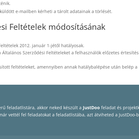
énik.
ldött e-mailben kérheti a tárolt adatainak a törlését.
ési Feltételek módosításának
eltételek 2012. január 1-jétől hatályosak.
n Általános Szerződési Feltételeket a felhasználók előzetes értesíté
sított feltételeket, amennyiben annak hatálybalépése után belép a
ű feladatlistára, akkor neked készült a
JustDoo
feladat és projekt
ár vettél fel feladatokat a feladatlistába, azt átviheted a JustDoo-b