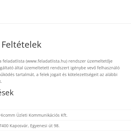
 Feltételek
feladatlista (www.feladatlista.hu) rendszer üzemeltetője
lgáltató által üzemeltetett rendszert igénybe vevő felhasználó
működés tartalmát, a felek jogait és kötelezettségeit az alábbi
k.
ések
Hicomm Üzleti Kommunikációs Kft.
7400 Kaposvár, Egyenesi út 98.