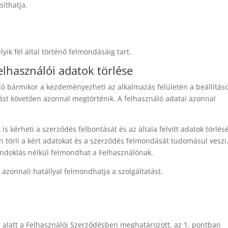
síthatja.
yik fél által történő felmondásáig tart.
elhasználói adatok törlése
ló bármikor a kezdeményezheti az alkalmazás felületén a beállítás
ást követően azonnal megtörténik. A felhasználó adatai azonnal
is kérheti a szerződés felbontását és az általa felvitt adatok törlésé
n törli a kért adatokat és a szerződés felmondását tudomásul veszi
 indoklás nélkül felmondhat a Felhasználónak.
azonnali hatállyal felmondhatja a szolgáltatást.
ma alatt a Felhasználói Szerződésben meghatározott, az 1. pontban