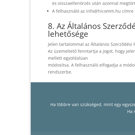
es visszaellenörzés után azonnal megtört
A felhasználó az info@hicomm.hu címre kü
8. Az Általános Szerződ
lehetősége
Jelen tartalommal az Általános Szerződési F
Az üzemeltető fenntartja a jogot, hogy jele
mellett egyoldalúan
módosítsa. A felhasználó elfogadja a módo
rendszerbe.
Ha többre van szükséged, mint egy egyszer
Ha m