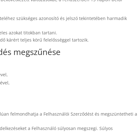
ételéhez szükséges azonosító és jelszó tekintetében harmadik
les azokat titokban tartani.
 kárért teljes körű felelősséggel tartozik.
ződés megszűnése
vel,
ével,
dalúan felmondhatja a Felhasználói Szerződést és megszüntetheti a
ndelkezéseket a Felhasználó súlyosan megszegi. Súlyos