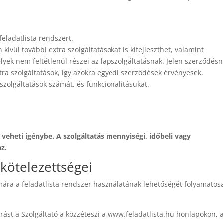
feladatlista rendszert.
 kívül további extra szolgáltatásokat is kifejleszthet, valamint
elyek nem feltétlenül részei az lapszolgáltatásnak. Jelen szerződés
tra szolgáltatások, így azokra egyedi szerződések érvényesek.
a szolgáltatások számát, és funkcionalitásukat.
 veheti igénybe. A szolgáltatás mennyiségi, időbeli vagy
z.
s kötelezettségei
ámára a feladatlista rendszer használatának lehetőségét folyamatos
rást a Szolgáltató a közzéteszi a www.feladatlista.hu honlapokon, 