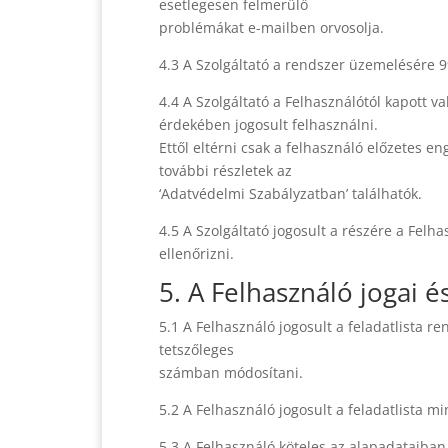
esetlegesen felmerülő
problémákat e-mailben orvosolja.
4.3 A Szolgáltató a rendszer üzemelésére 99
4.4 A Szolgáltató a Felhasználótól kapott 
érdekében jogosult felhasználni.
Ettől eltérni csak a felhasználó előzetes 
további részletek az
‘Adatvédelmi Szabályzatban’ találhatók.
4.5 A Szolgáltató jogosult a részére a Fel
ellenőrizni.
5. A Felhasználó jogai é
5.1 A Felhasználó jogosult a feladatlista re
tetszőleges
számban módosítani.
5.2 A Felhasználó jogosult a feladatlista m
5.3 A Felhasználó köteles az alapadataiban