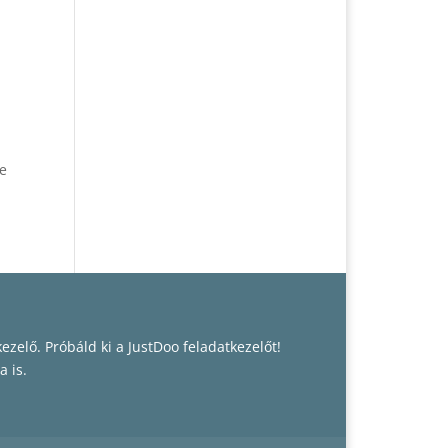
se
kezelő
. Próbáld ki a JustDoo feladatkezelőt!
a is.