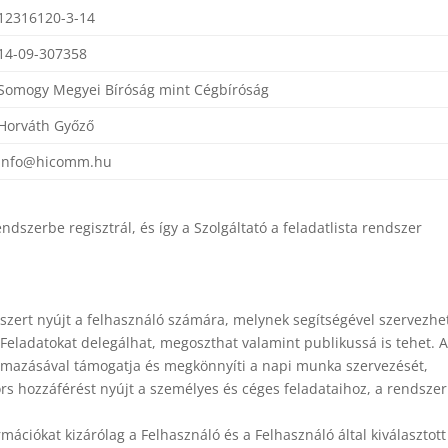
12316120-3-14
14-09-307358
Somogy Megyei Bíróság mint Cégbíróság
Horváth Győző
info@hicomm.hu
ndszerbe regisztrál, és így a Szolgáltató a feladatlista rendszer
dszert nyújt a felhasználó számára, melynek segítségével szervezhet
 Feladatokat delegálhat, megoszthat valamint publikussá is tehet. A
almazásával támogatja és megkönnyíti a napi munka szervezését,
ors hozzáférést nyújt a személyes és céges feladataihoz, a rendsze
ormációkat kizárólag a Felhasználó és a Felhasználó által kiválasztott