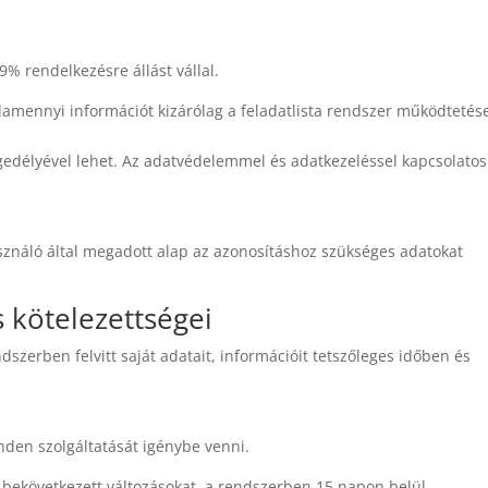
% rendelkezésre állást vállal.
valamennyi információt kizárólag a feladatlista rendszer működtetés
engedélyével lehet. Az adatvédelemmel és adatkezeléssel kapcsolatos
használó által megadott alap az azonosításhoz szükséges adatokat
s kötelezettségei
ndszerben felvitt saját adatait, információit tetszőleges időben és
inden szolgáltatását igénybe venni.
 bekövetkezett változásokat, a rendszerben 15 napon belül