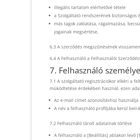
illegális tartalom elérhetővé tétele
a Szolgáltató rendszerének biztonságos 
más tagok zaklatása, rágalmazása, becs
jogainak megsértése,
6.3 A szerződés megszűnésének visszamenő
6.4 A Felhasználó a Felhasználói Szerződés
7. Felhasználó személye
7.1 A szolgáltató regisztrációkor elkéri a f
müködtetése érdekében használ, ezen adat
Az e-mail címet azonosításhoz használja 
A név a felhasználó profiljába kerül beír
7.2 Felhasználó tárolt adatainak törlése
A felhasználó a [Beállítás] ablakon levő [