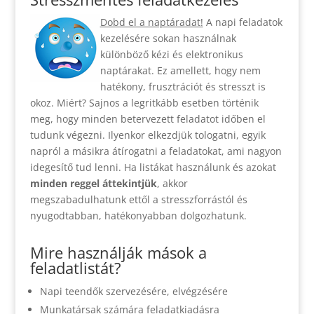
Dobd el a naptáradat!
A napi feladatok
kezelésére sokan használnak
különböző kézi és elektronikus
naptárakat. Ez amellett, hogy nem
hatékony, frusztrációt és stresszt is
okoz. Miért? Sajnos a legritkább esetben történik
meg, hogy minden betervezett feladatot időben el
tudunk végezni. Ilyenkor elkezdjük tologatni, egyik
napról a másikra átírogatni a feladatokat, ami nagyon
idegesítő tud lenni. Ha listákat használunk és azokat
minden reggel áttekintjük
, akkor
megszabadulhatunk ettől a stresszforrástól és
nyugodtabban, hatékonyabban dolgozhatunk.
Mire használják mások a
feladatlistát?
Napi teendők szervezésére, elvégzésére
Munkatársak számára feladatkiadásra