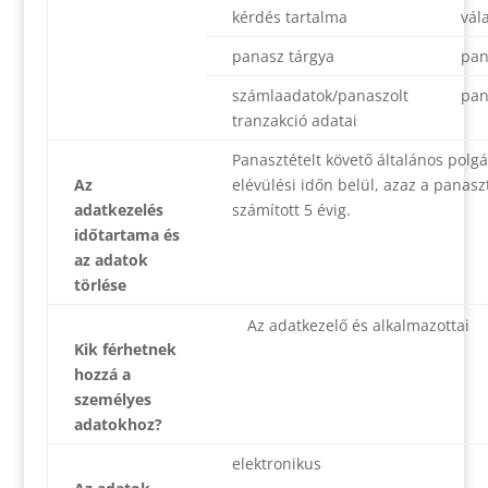
kérdés tartalma
vál
panasz tárgya
pan
számlaadatok/panaszolt
pan
tranzakció adatai
Panasztételt követő általános polgár
Az
elévülési időn belül, azaz a panaszt
adatkezelés
számított 5 évig.
időtartama és
az adatok
törlése
Az adatkezelő és alkalmazottai
Kik férhetnek
hozzá a
személyes
adatokhoz?
elektronikus