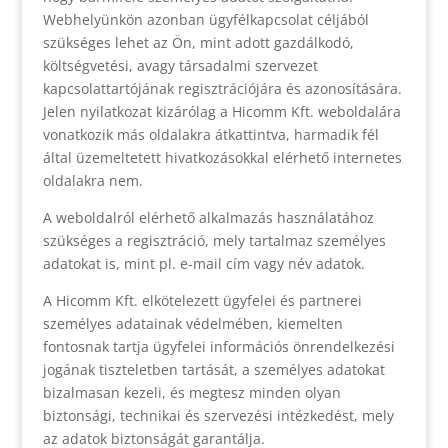
Webhelyünkön azonban ügyfélkapcsolat céljából
szükséges lehet az Ön, mint adott gazdálkodó,
költségvetési, avagy társadalmi szervezet
kapcsolattartójának regisztrációjára és azonosítására.
Jelen nyilatkozat kizárólag a Hicomm Kft. weboldalára
vonatkozik más oldalakra átkattintva, harmadik fél
által üzemeltetett hivatkozásokkal elérhető internetes
oldalakra nem.
A weboldalról elérhető alkalmazás használatához
szükséges a regisztráció, mely tartalmaz személyes
adatokat is, mint pl. e-mail cím vagy név adatok.
A Hicomm Kft. elkötelezett ügyfelei és partnerei
személyes adatainak védelmében, kiemelten
fontosnak tartja ügyfelei információs önrendelkezési
jogának tiszteletben tartását, a személyes adatokat
bizalmasan kezeli, és megtesz minden olyan
biztonsági, technikai és szervezési intézkedést, mely
az adatok biztonságát garantálja.