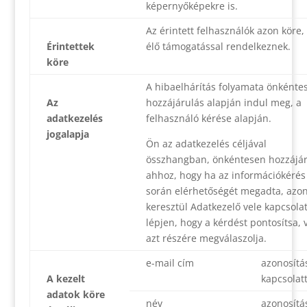
képernyőképekre is.
Az érintett felhasználók azon köre, 
Érintettek
élő támogatással rendelkeznek.
köre
A hibaelhárítás folyamata önkénte
Az
hozzájárulás alapján indul meg, a
adatkezelés
felhasználó kérése alapján.
jogalapja
Ön az adatkezelés céljával
összhangban, önkéntesen hozzájár
ahhoz, hogy ha az információkérés
során elérhetőségét megadta, azo
keresztül Adatkezelő vele kapcsola
lépjen, hogy a kérdést pontosítsa, 
azt részére megválaszolja.
e-mail cím
azonosítá
A kezelt
kapcsolat
adatok köre
név
azonosítá