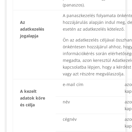
(panaszos).
A panaszkezelés folyamata önként
Az
hozzájárulás alapján indul meg, d
adatkezelés
esetén az adatkezelés kötelező.
jogalapja
Ön az adatkezelés céljával összha
önkéntesen hozzájárul ahhoz, hogy
információkérés során elérhetőség
megadta, azon keresztül Adatkezel
kapcsolatba lépjen, hogy a kérdést
vagy azt részére megválaszolja.
e-mail cím
azo
A kezelt
kap
adatok köre
név
azo
és célja
kap
cégnév
azo
kap