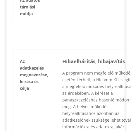
Az adatok
tárolási
módja
Hibaelhárítás, hibajavítás
Az
adatkezelés
A program nem megfelelő működé
megnevezése,
esetén kérheti, a Hicomm Kft. segí
leírása és
a megfelelő működés helyreállítás
célja
az érdekében. A kérését a
panaszkezeléshez hasonló módon t
meg. A helyes működés
helyreállításához azonban az
adatkezelőnek szüksége lehet tová
információkra és adatokra, akár