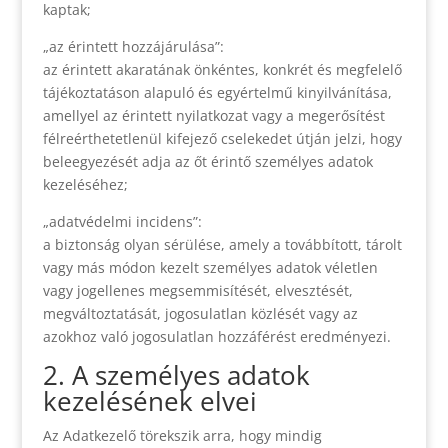
kaptak;
„az érintett hozzájárulása”:
az érintett akaratának önkéntes, konkrét és megfelelő
tájékoztatáson alapuló és egyértelmű kinyilvánítása,
amellyel az érintett nyilatkozat vagy a megerősítést
félreérthetetlenül kifejező cselekedet útján jelzi, hogy
beleegyezését adja az őt érintő személyes adatok
kezeléséhez;
„adatvédelmi incidens”:
a biztonság olyan sérülése, amely a továbbított, tárolt
vagy más módon kezelt személyes adatok véletlen
vagy jogellenes megsemmisítését, elvesztését,
megváltoztatását, jogosulatlan közlését vagy az
azokhoz való jogosulatlan hozzáférést eredményezi.
2. A személyes adatok
kezelésének elvei
Az Adatkezelő törekszik arra, hogy mindig