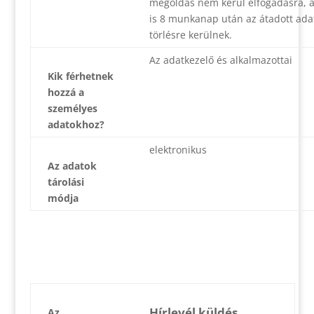
megoldás nem kerül elfogadásra, 
is 8 munkanap után az átadott ada
törlésre kerülnek.
Az adatkezelő és alkalmazottai
Kik férhetnek
hozzá a
személyes
adatokhoz?
elektronikus
Az adatok
tárolási
módja
Hírlevél küldés
Az