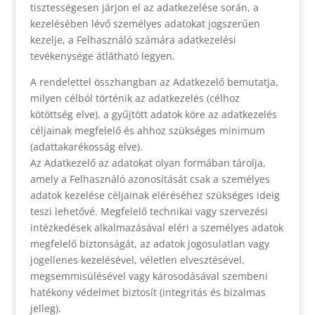
tisztességesen járjon el az adatkezelése során, a
kezelésében lévő személyes adatokat jogszerűen
kezelje, a Felhasználó számára adatkezelési
tevékenysége átlátható legyen.
A rendelettel összhangban az Adatkezelő bemutatja,
milyen célból történik az adatkezelés (célhoz
kötöttség elve), a gyűjtött adatok köre az adatkezelés
céljainak megfelelő és ahhoz szükséges minimum
(adattakarékosság elve).
Az Adatkezelő az adatokat olyan formában tárolja,
amely a Felhasználó azonosítását csak a személyes
adatok kezelése céljainak eléréséhez szükséges ideig
teszi lehetővé. Megfelelő technikai vagy szervezési
intézkedések alkalmazásával eléri a személyes adatok
megfelelő biztonságát, az adatok jogosulatlan vagy
jogellenes kezelésével, véletlen elvesztésével,
megsemmisülésével vagy károsodásával szembeni
hatékony védelmet biztosít (integritás és bizalmas
jelleg).