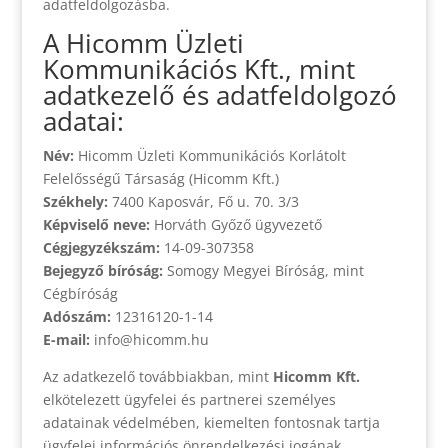
adatfeldolgozásba.
A Hicomm Üzleti
Kommunikációs Kft., mint
adatkezelő és adatfeldolgozó
adatai:
Név:
Hicomm Üzleti Kommunikációs Korlátolt
Felelősségű Társaság (Hicomm Kft.)
Székhely:
7400 Kaposvár, Fő u. 70. 3/3
Képviselő neve:
Horváth Győző ügyvezető
Cégjegyzékszám:
14-09-307358
Bejegyző bíróság:
Somogy Megyei Bíróság, mint
Cégbíróság
Adószám:
12316120-1-14
E-mail:
info@hicomm.hu
Az adatkezelő továbbiakban, mint
Hicomm Kft.
elkötelezett ügyfelei és partnerei személyes
adatainak védelmében, kiemelten fontosnak tartja
ügyfelei információs önrendelkezési jogának