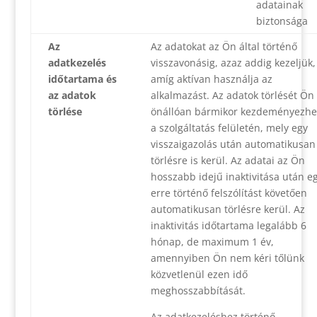
adatainak
biztonsága
Az
Az adatokat az Ön által történő
adatkezelés
visszavonásig, azaz addig kezeljük,
időtartama és
amíg aktívan használja az
az adatok
alkalmazást. Az adatok törlését Ön
törlése
önállóan bármikor kezdeményezhe
a szolgáltatás felületén, mely egy
visszaigazolás után automatikusan
törlésre is kerül. Az adatai az Ön
hosszabb idejű inaktivitása után e
erre történő felszólítást követően
automatikusan törlésre kerül. Az
inaktivitás időtartama legalább 6
hónap, de maximum 1 év,
amennyiben Ön nem kéri tőlünk
közvetlenül ezen idő
meghosszabbítását.
Az adatkezeléshez történő