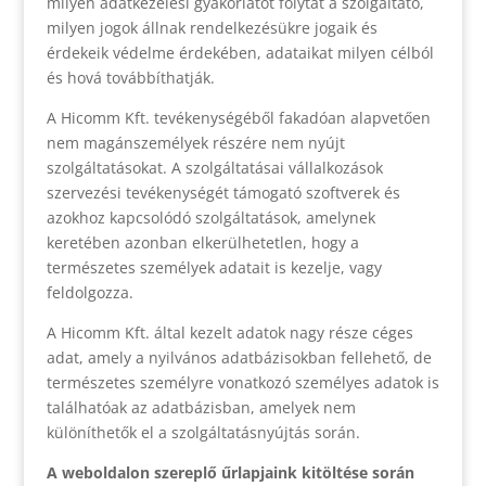
milyen adatkezelési gyakorlatot folytat a szolgáltató,
milyen jogok állnak rendelkezésükre jogaik és
érdekeik védelme érdekében, adataikat milyen célból
és hová továbbíthatják.
A Hicomm Kft. tevékenységéből fakadóan alapvetően
nem magánszemélyek részére nem nyújt
szolgáltatásokat. A szolgáltatásai vállalkozások
szervezési tevékenységét támogató szoftverek és
azokhoz kapcsolódó szolgáltatások, amelynek
keretében azonban elkerülhetetlen, hogy a
természetes személyek adatait is kezelje, vagy
feldolgozza.
A Hicomm Kft. által kezelt adatok nagy része céges
adat, amely a nyilvános adatbázisokban fellehető, de
természetes személyre vonatkozó személyes adatok is
találhatóak az adatbázisban, amelyek nem
különíthetők el a szolgáltatásnyújtás során.
A weboldalon szereplő űrlapjaink kitöltése során