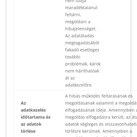
nem tudja
maradéktalanul
feltárni,
megoldani a
hibajelenséget.
Az adatátadás
megtagadásából
fakadó esetleges
további
problémák, károk
nem háríthatóak
át az
adatkezelőre.
A hibás működés feltárásának és
Az
megoldásának valamint a megoldá
adatkezelés
elfogadásának ideje. Amennyiben 
időtartama és
megoldás elfogadásra került, az át
az adatok
adatok végleges és visszavonhatat
törlése
törlésre kerülnek. Amennyiben a