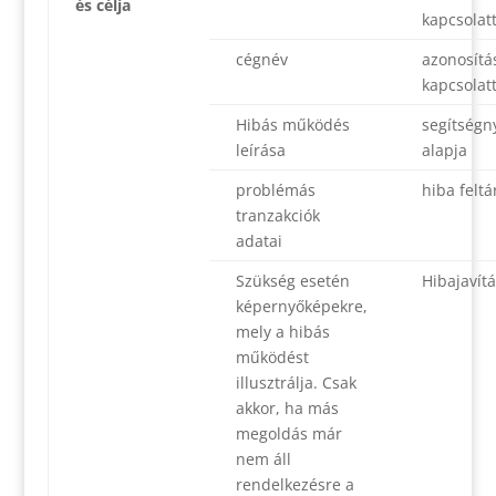
és célja
kapcsolat
cégnév
azonosítá
kapcsolat
Hibás működés
segítségn
leírása
alapja
problémás
hiba feltá
tranzakciók
adatai
Szükség esetén
Hibajavítá
képernyőképekre,
mely a hibás
működést
illusztrálja. Csak
akkor, ha más
megoldás már
nem áll
rendelkezésre a