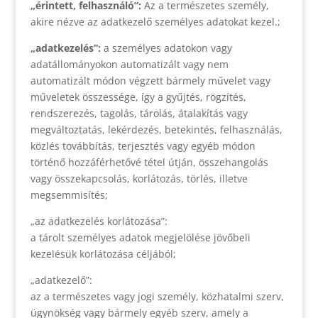
„érintett, felhasználó”:
Az a természetes személy,
akire nézve az adatkezelő személyes adatokat kezel.;
„adatkezelés”:
a személyes adatokon vagy
adatállományokon automatizált vagy nem
automatizált módon végzett bármely művelet vagy
műveletek összessége, így a gyűjtés, rögzítés,
rendszerezés, tagolás, tárolás, átalakítás vagy
megváltoztatás, lekérdezés, betekintés, felhasználás,
közlés továbbítás, terjesztés vagy egyéb módon
történő hozzáférhetővé tétel útján, összehangolás
vagy összekapcsolás, korlátozás, törlés, illetve
megsemmisítés;
„az adatkezelés korlátozása”:
a tárolt személyes adatok megjelölése jövőbeli
kezelésük korlátozása céljából;
„adatkezelő”:
az a természetes vagy jogi személy, közhatalmi szerv,
ügynökség vagy bármely egyéb szerv, amely a