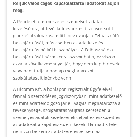
kérjük valós céges kapcsolattartói adatokat adjon
meg!
A Rendelet a természetes személyek adatai
kezeléséhez, hírlevél küldéshez és bizonyos sütik
(cookie) alkalmazása előtt megkívánja a Felhasználó
hozzájárulását, más esetben az adatkezelés
hozzájárulás nélkül is szabályos. A Felhasználó a
hozzájárulását bármikor visszavonhatja, ez viszont
azzal a következménnyel jár, hogy nem kap hírlevelet
vagy nem tudja a honlap meghatározott
szolgáltatásait igénybe venni.
A Hicomm Kft. a honlapon regisztrált ügyfeleivel
fennálló szerződéses jogviszonyban, mint adatkezelő
és mint adatfeldolgozó jár el, vagyis meghatározza a
tevékenysége, szolgáltatásnyújtása keretében a
személyes adatok kezelésének céljait és eszközeit és
az adatokat a saját eszközein kezeli. Harmadik felet
nem von be sem az adatkezelésbe, sem az