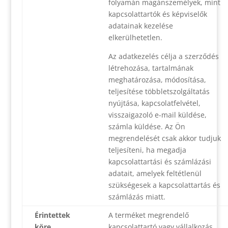
folyamán magánszemélyek, mint
kapcsolattartók és képviselők
adatainak kezelése
elkerülhetetlen.
Az adatkezelés célja a szerződés
létrehozása, tartalmának
meghatározása, módosítása,
teljesítése többletszolgáltatás
nyújtása, kapcsolatfelvétel,
visszaigazoló e-mail küldése,
számla küldése. Az Ön
megrendelését csak akkor tudjuk
teljesíteni, ha megadja
kapcsolattartási és számlázási
adatait, amelyek feltétlenül
szükségesek a kapcsolattartás és
számlázás miatt.
Érintettek
A terméket megrendelő
köre
kapcsolattartó vagy vállalkozás