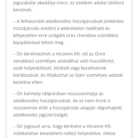
jogszabályi akadálya nincs, ez esetben adatai törlésre
kerülnek.
– A felhasználó adatkezelési hozzájárulását (önkéntes
hozzájárulás esetén) a weboldalon található és
kifejezetten erre szolgáló üres checkbox szándékos
kipipálásával teheti meg.
– Ön kérelmezheti a Hicomm Kft.-től az Önre
vonatkozó személyes adatokhoz való hozzáférést,
azok helyesbítését, törlését vagy kezelésének
korlátozását, és tiltakozhat az ilyen személyes adatok
kezelése ellen.
– Ön bármely időpontban visszavonhatja az
adatkezelési hozzájárulását, de ez nem érinti a
visszavonás előtt a hozzájárulás alapján végrehajtott
adatkezelés jogszerűségét.
– Ön jogosult arra, hogy kérésére a Hicomm Kft.
indokolatlan késedelem nélkül helyesbítse, illetve