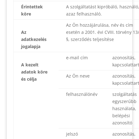
Érintettek
A szolgáltatást kipróbáló, használó
köre
azaz felhasználó.
Az Ön hozzájárulása, név és cím
Az
esetén a 2001. évi CVIII. törvény 13
adatkezelés
§, szerződés teljesítése
jogalapja
e-mail cím
azonosítás,
A kezelt
kapcsolattar
adatok köre
Az Ön neve
azonosítás,
és célja
kapcsolattar
felhasználónév
szolgáltatás
egyszerűbb
használata,
belépési
azonosító
jelszó
azonosítás,